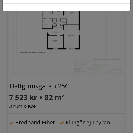
Hällgumsgatan 25C
2
7 523 kr
•
82 m
3 rum & Kök
Bredband Fiber
El Ingår ej i hyran