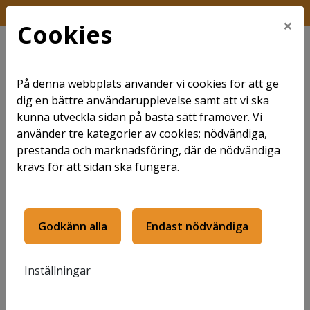
FRÅGA KUNDTJÄNST
×
Cookies
På denna webbplats använder vi cookies för att ge
dig en bättre användarupplevelse samt att vi ska
kunna utveckla sidan på bästa sätt framöver. Vi
använder tre kategorier av cookies; nödvändiga,
Hem
Ledigt just nu
Lediga lägenheter
prestanda och marknadsföring, där de nödvändiga
krävs för att sidan ska fungera.
Lediga lägenheter
Godkänn alla
Endast nödvändiga
Filter av.
6 Träffar
Inställningar