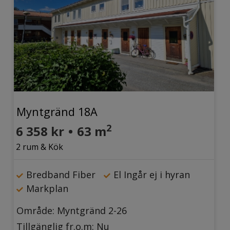
Myntgränd 18A
2
6 358 kr
•
63 m
2 rum & Kök
Bredband Fiber
El Ingår ej i hyran
Markplan
Område: Myntgränd 2-26
Tillgänglig fr.o.m: Nu