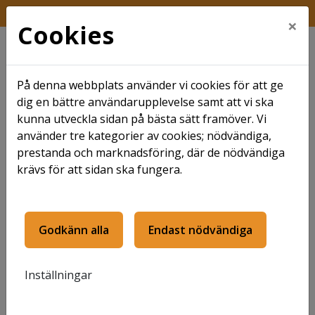
FRÅGA KUNDTJÄNST
×
Cookies
På denna webbplats använder vi cookies för att ge
dig en bättre användarupplevelse samt att vi ska
kunna utveckla sidan på bästa sätt framöver. Vi
använder tre kategorier av cookies; nödvändiga,
Hem
Webbplatsinformation
prestanda och marknadsföring, där de nödvändiga
krävs för att sidan ska fungera.
Webbplatsinformati
on
Godkänn alla
Endast nödvändiga
Om webbplatsen
Inställningar
Vår strävan är att webbplatsens innehåll ska vara