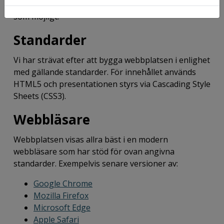
korrekt, tillgängligt och användbart för så många
som möjligt.
Standarder
Vi har strävat efter att bygga webbplatsen i enlighet
med gällande standarder. För innehållet används
HTML5 och presentationen styrs via Cascading Style
Sheets (CSS3).
Webbläsare
Webbplatsen visas allra bäst i en modern
webbläsare som har stöd för ovan angivna
standarder. Exempelvis senare versioner av:
Google Chrome
Mozilla Firefox
Microsoft Edge
Apple Safari