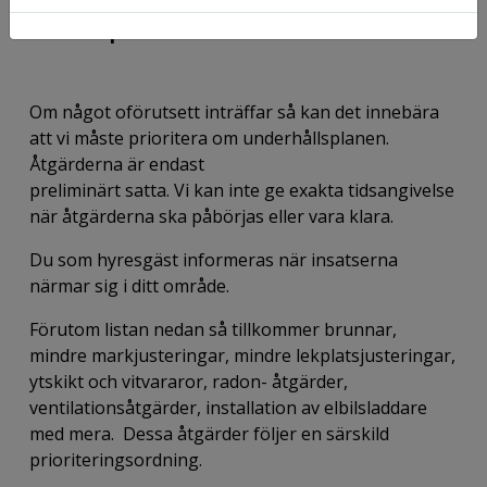
våra bostadsområden. Listan kan komma
att kompletteras.
Om något oförutsett inträffar så kan det innebära
att vi måste prioritera om underhållsplanen.
Åtgärderna är endast
preliminärt satta. Vi kan inte ge exakta tidsangivelse
när åtgärderna ska påbörjas eller vara klara.
Du som hyresgäst informeras när insatserna
närmar sig i ditt område.
Förutom listan nedan så tillkommer brunnar,
mindre markjusteringar, mindre lekplatsjusteringar,
ytskikt och vitvararor, radon- åtgärder,
ventilationsåtgärder, installation av elbilsladdare
med mera. Dessa åtgärder följer en särskild
prioriteringsordning.