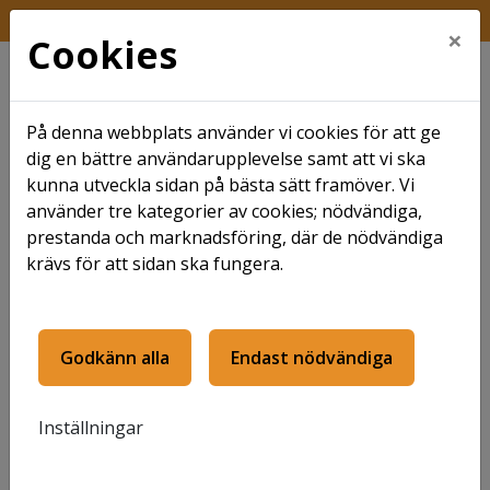
FRÅGA KUNDTJÄNST
×
Cookies
På denna webbplats använder vi cookies för att ge
dig en bättre användarupplevelse samt att vi ska
kunna utveckla sidan på bästa sätt framöver. Vi
använder tre kategorier av cookies; nödvändiga,
Hem
Krambo
Projekt Krambo
prestanda och marknadsföring, där de nödvändiga
krävs för att sidan ska fungera.
Projekt Krambo
Godkänn alla
Endast nödvändiga
Planerade projekt 2026
Inställningar
Här presenteras projekt som sker inom