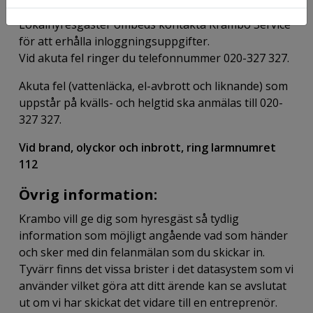
Lokalhyresgäster ombeds kontakta Krambo Service
för att erhålla inloggningsuppgifter.
Vid akuta fel ringer du telefonnummer 020-327 327.
Akuta fel (vattenläcka, el-avbrott och liknande) som
uppstår på kvälls- och helgtid ska anmälas till 020-
327 327.
Vid brand, olyckor och inbrott, ring larmnumret
112
Övrig information:
Krambo vill ge dig som hyresgäst så tydlig
information som möjligt angående vad som händer
och sker med din felanmälan som du skickar in.
Tyvärr finns det vissa brister i det datasystem som vi
använder vilket göra att ditt ärende kan se avslutat
ut om vi har skickat det vidare till en entreprenör.