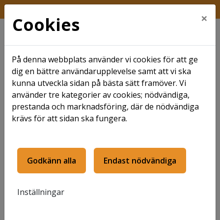
FRÅGA KUNDTJÄNST
×
Cookies
På denna webbplats använder vi cookies för att ge
dig en bättre användarupplevelse samt att vi ska
kunna utveckla sidan på bästa sätt framöver. Vi
använder tre kategorier av cookies; nödvändiga,
Hem
Mitt boende
Felanmälan
prestanda och marknadsföring, där de nödvändiga
krävs för att sidan ska fungera.
Felanmälan
Godkänn alla
Endast nödvändiga
När något är fel i lokalen, lägenheten eller i
gemensamma utrymmen skall felanmälan göras till
Inställningar
Krambo.
En felanmälan kan du enklast göra via vår hemsida
om du är registrerad på
Mina sidor
.