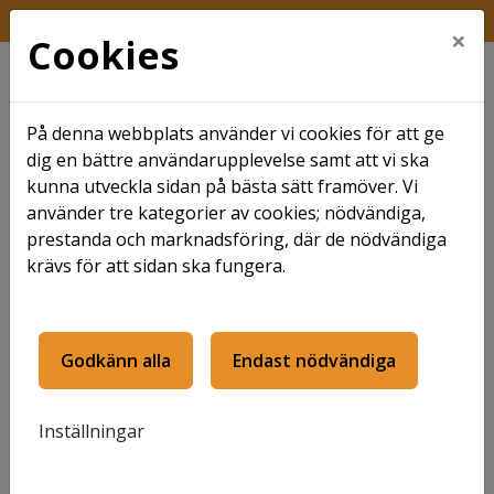
FRÅGA KUNDTJÄNST
×
Cookies
På denna webbplats använder vi cookies för att ge
dig en bättre användarupplevelse samt att vi ska
kunna utveckla sidan på bästa sätt framöver. Vi
använder tre kategorier av cookies; nödvändiga,
Hem
Nyheter
Krambo träffade elever på minimässa
prestanda och marknadsföring, där de nödvändiga
krävs för att sidan ska fungera.
Krambo träffade
elever på
Godkänn alla
Endast nödvändiga
minimässa
Inställningar